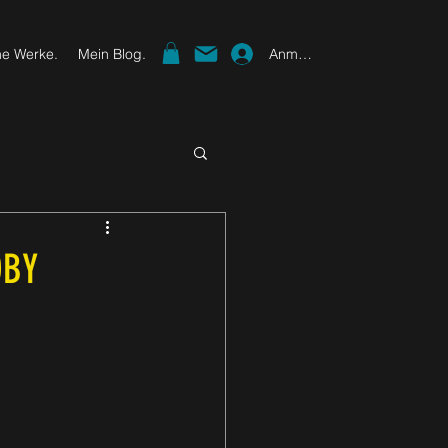
Anmelden
e Werke.
Mein Blog.
OBY