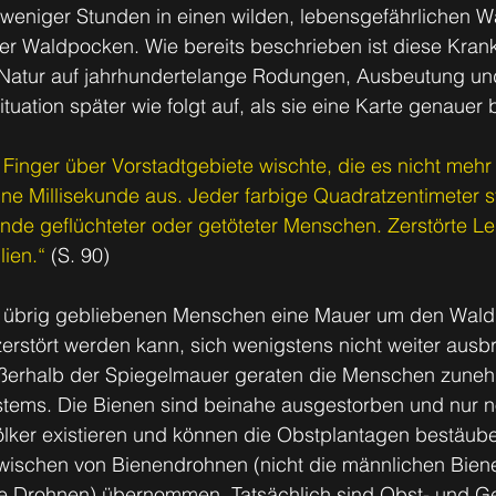
 weniger Stunden in einen wilden, lebensgefährlichen W
er Waldpocken. Wie bereits beschrieben ist diese Krank
 Natur auf jahrhundertelange Rodungen, Ausbeutung un
Situation später wie folgt auf, als sie eine Karte genauer 
inger über Vorstadtgebiete wischte, die es nicht mehr 
ine Millisekunde aus. Jeder farbige Quadratzentimeter s
nde geflüchteter oder getöteter Menschen. Zerstörte Le
lien.“
 (S. 90)
e übrig gebliebenen Menschen eine Mauer um den Wald
zerstört werden kann, sich wenigstens nicht weiter ausbre
außerhalb der Spiegelmauer geraten die Menschen zune
tems. Die Bienen sind beinahe ausgestorben und nur 
lker existieren und können die Obstplantagen bestäube
zwischen von Bienendrohnen (nicht die männlichen Bien
he Drohnen) übernommen. Tatsächlich sind Obst- und G