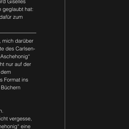
rd Giselles 
n geglaubt hat: 
 dafür zum 
, mich darüber 
rte des Carlsen-
 „Aschehonig“ 
t nur auf der 
f dem 
s Format ins 
n Büchern 
n. 
cht vergesse, 
hehonig“ eine 