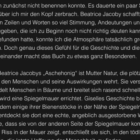
ch zunächst nicht benennen konnte. Es dauerte ein paar S
er ich mir den Kopf zerbrach. Beatrice Jacoby schafft 
n Zeilen und Worten so viel Stimmung, Andeutungen un
ben, die ich zu Beginn noch nicht richtig deuten kann.
funden hatte, konnte ich die Atmosphäre tatsächlich gr
n. Doch genau dieses Gefühl für die Geschichte und di
ereinander macht das Buch zu etwas ganz Besonderen.
atrice Jacobys „Aschehonig“ ist Mutter Natur, die plötz
 den Menschen und seine Auswirkungen wehrt. Sie versc
delt Menschen in Bäume und breitet sich rasend schnel
rd eine Spiegelmauer errichtet. Giselles Geschichte b
 dem einige ihrer Bienenstöcke in der Nähe der Spiegel
entdeckt sie dort eine echte, angeblich ausgestorbene 
e, dass sie von der anderen Seite der Spiegelmauer kom
Riss in der Mauer zeigt, entschließt sie sich, in den töd