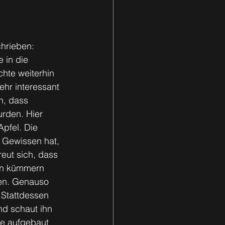
hrieben: 
 in die 
hte weiterhin 
ehr interessant 
n, dass 
rden. Hier 
pfel. Die 
s Gewissen hat, 
eut sich, dass 
en kümmern 
men. Genauso 
 Stattdessen 
nd schaut ihn 
se aufgebaut 