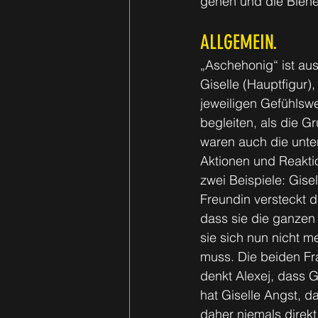
gehen und die Bienen
ALLGEMEIN.
„Aschehonig“ ist au
Giselle (Hauptfigur),
jeweiligen Gefühlsw
begleiten, als die G
waren auch die unter
Aktionen und Reakt
zwei Beispiele: Gise
Freundin versteckt d
dass sie die ganzen 
sie sich nun nicht 
muss. Die beiden Fr
denkt Alexej, dass G
hat Giselle Angst, d
daher niemals direkt