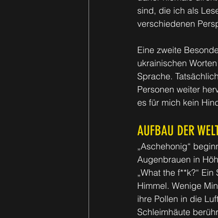
sind, die ich als Les
verschiedenen Persp
Eine zweite Besonde
ukrainischen Worten
Sprache. Tatsächlic
Personen weiter herv
es für mich kein Hin
AUFBAU DER WELT
„Aschehonig“ beginnt
Augenbrauen in Höhe
„What the f**k?“ Ein
Himmel. Wenige Minut
ihre Pollen in die L
Schleimhäute berühr