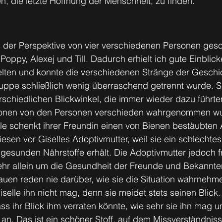
, die letzte Hoffnung der Menschheit, zu finden.
s der Perspektive von vier verschiedenen Personen gesc
 Poppy, Alexej und Till. Dadurch erhielt ich gute Einblicke
elten und konnte die verschiedenen Stränge der Geschic
ruppe schließlich wenig überraschend getrennt wurde. S
schiedlichen Blickwinkel, die immer wieder dazu führte
ionen von den Personen verschieden wahrgenommen wu
lle schenkt ihrer Freundin einen von Bienen bestäubten A
iesen vor Giselles Adoptivmutter, weil sie ein schlechte
gesunden Nährstoffe erhält. Die Adoptivmutter jedoch fr
mehr allein um die Gesundheit der Freunde und Bekannt
auen reden nie darüber, wie sie die Situation wahrneh
iselle ihn nicht mag, denn sie meidet stets seinen Blick.
ass ihr Blick ihm verraten könnte, wie sehr sie ihn mag u
 an. Das ist ein schöner Stoff, auf dem Missverständnis