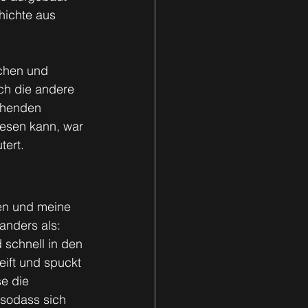
chichte aus 
chen und 
ch die andere 
chenden 
lesen kann, war 
tert.
len und meine 
anders als: 
 schnell in den 
eift und spuckt 
e die 
sodass sich 