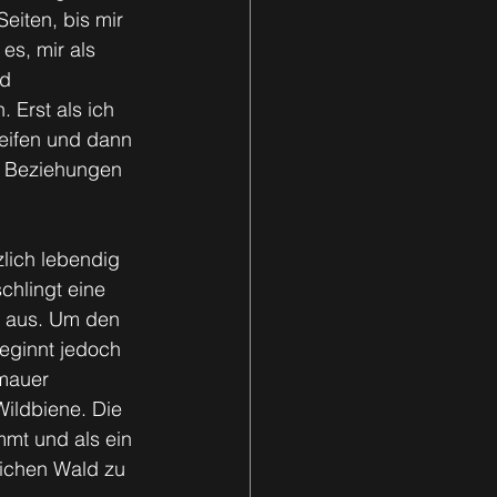
eiten, bis mir 
es, mir als 
d 
 Erst als ich 
eifen und dann 
e Beziehungen 
lich lebendig 
hlingt eine 
l aus. Um den 
eginnt jedoch 
mauer 
Wildbiene. Die 
mt und als ein 
lichen Wald zu 