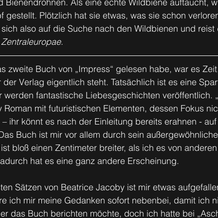
nd Bienendrohnen. Als eine echte Wildbiene auftaucht, wi
 gestellt. Plötzlich hat sie etwas, was sie schon verlore
 sich also auf die Suche nach den Wildbienen und reist
 
Zentraleuropae
.
 zweite Buch von „Impress“ gelesen habe, war es Zeit
 der Verlag eigentlich steht. Tatsächlich ist es eine Spa
r werden fantastische Liebesgeschichten veröffentlich.
y Roman mit futuristischen Elementen, dessen Fokus nich
– ihr könnt es nach der Einleitung bereits erahnen - au
Das Buch ist mir vor allem durch sein außergewöhnliche
st bloß einen Zentimeter breiter, als ich es von andere
adurch hat es eine ganz andere Erscheinung.
ten Sätzen von Beatrice Jacoby ist mir etwas aufgefalle
e ich mir meine Gedanken sofort nebenbei, damit ich ni
ber das Buch berichten möchte, doch ich hatte bei „Asc