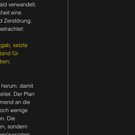
ald verwandelt. 
heit eine 
d Zerstörung. 
betrachtet:
gab, setzte 
tand für 
ben, 
 herum, damit 
itet. Der Plan 
hmend an die 
noch wenige 
n. Die 
en, sondern 
emüsesorten, 