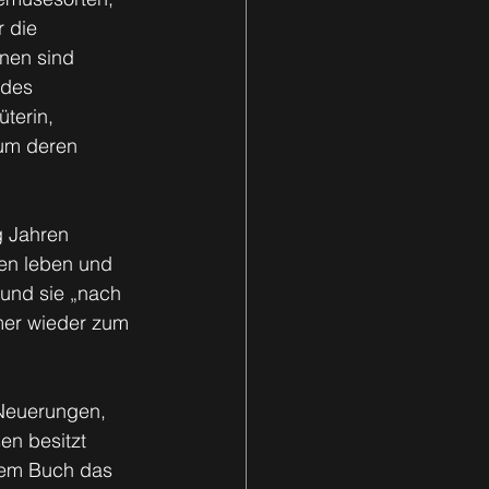
 die 
nen sind 
 des 
terin, 
um deren 
g Jahren 
en leben und 
und sie „nach 
mer wieder zum 
 Neuerungen, 
en besitzt 
dem Buch das 